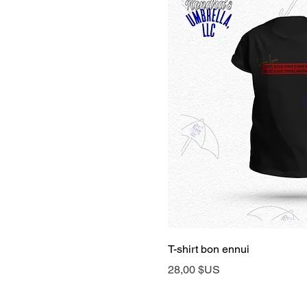
Aperçu rap
T-shirt bon ennui
Prix
28,00 $US