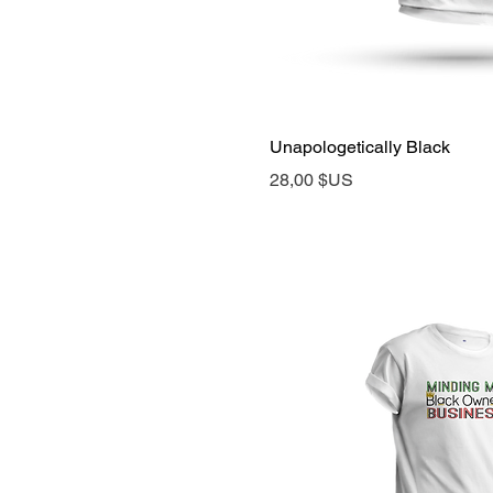
Aperçu rap
Unapologetically Black
Prix
28,00 $US