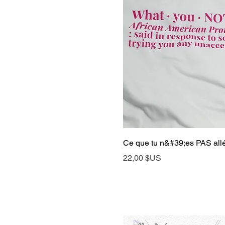
Aperçu rap
Ce que tu n&#39;es PAS allé
Prix
22,00 $US