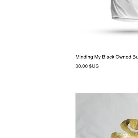
Aperçu rap
Minding My Black Owned Bu
Prix
30,00 $US