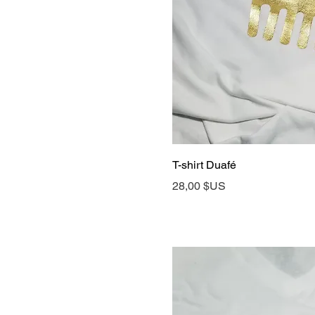
Aperçu rap
T-shirt Duafé
Prix
28,00 $US