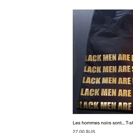
Aperçu rap
Les hommes noirs sont... T-sh
Prix
27,00 $US