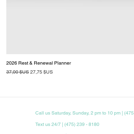
2026 Rest & Renewal Planner
Prix original
Prix promotionnel
37,00 $US
27,75 $US
Call us Saturday, Sunday, 2 pm to 10 pm | (475
Text us 24/7 | (475) 239 - 8180