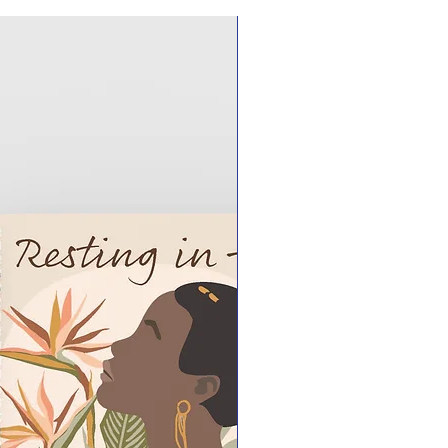
 bureau de poste local pour plus
us avez des inquiétudes.
peuvent opter pour le ramassage
n, si vous le souhaitez ; sans frais
 clients locaux commandent des
t Your Way et choisissent de
our et une heure de ramassage.
li en envoyant une demande par
que à kakkaw850@gmail.com.
nication par e-mail, nous
eure et un lieu désignés pour
ande personnalisée. Les lieux de
trouvent dans le comté de New
 toujours dans un établissement
.