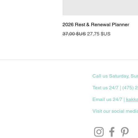
2026 Rest & Renewal Planner
Prix original
Prix promotionnel
37,00 $US
27,75 $US
Call us Saturday, Su
Text us 24/7 | (475) 
Email us 24/7 |
kakk
Visit our social medi