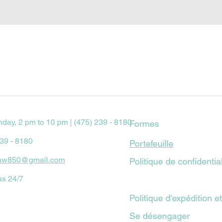
Aperçu rapide
nday, 2 pm to 10 pm | (475) 239 - 8180
Formes
239 - 8180
Portefeuille
aw850@gmail.com
Politique de confidential
as 24/7
Politique d'expédition e
Se désengager