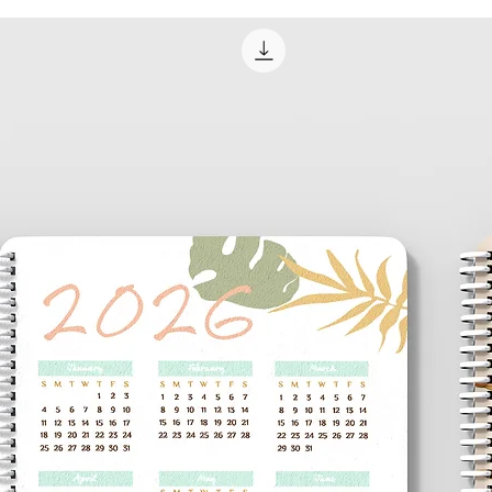
suivi USPS ou votre
d'informations si vo
Livraison/Retrait
Les clients locaux 
au lieu de l'expéditio
supplémentaires.
Plusieurs fois, nos
produits Customize I
mettre en place un j
Cela peut être étab
courrier électroni
Grâce à notre commu
programmerons une h
recevoir votre comm
prise en charge se 
Haven, CT et seront
ouvert et bien connu