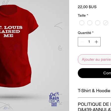
Prix
22,00 $US
Taille
*
Quantité
*
Ajouter au panie
Com
T-Shirt & Hoodie
N'utilisez pas de dé
POLITIQUE DE
Javel.
D&#39;ANNULA