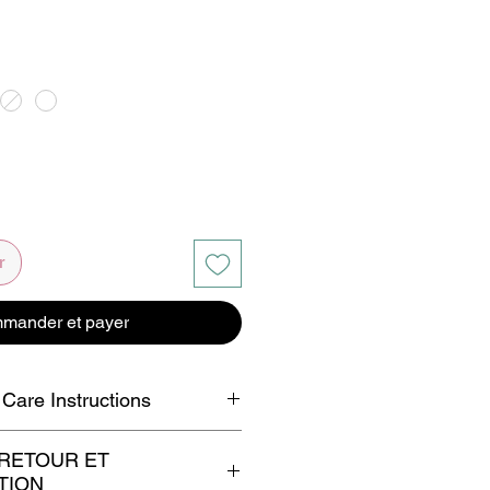
r
mander et payer
 Care Instructions
tergent contenant de l'eau de
 RETOUR ET
TION