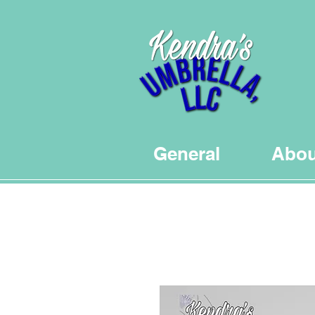
General
Abou